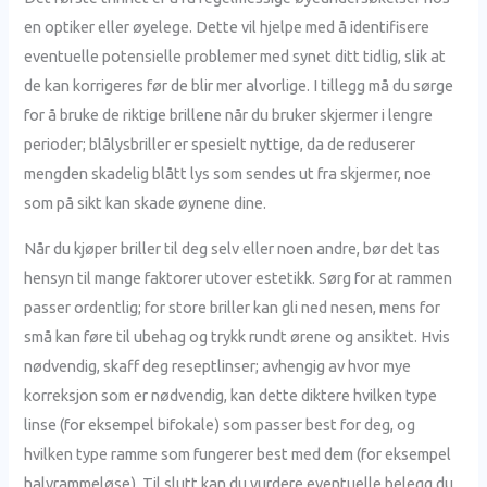
en optiker eller øyelege. Dette vil hjelpe med å identifisere
eventuelle potensielle problemer med synet ditt tidlig, slik at
de kan korrigeres før de blir mer alvorlige. I tillegg må du sørge
for å bruke de riktige brillene når du bruker skjermer i lengre
perioder; blålysbriller er spesielt nyttige, da de reduserer
mengden skadelig blått lys som sendes ut fra skjermer, noe
som på sikt kan skade øynene dine.
Når du kjøper briller til deg selv eller noen andre, bør det tas
hensyn til mange faktorer utover estetikk. Sørg for at rammen
passer ordentlig; for store briller kan gli ned nesen, mens for
små kan føre til ubehag og trykk rundt ørene og ansiktet. Hvis
nødvendig, skaff deg reseptlinser; avhengig av hvor mye
korreksjon som er nødvendig, kan dette diktere hvilken type
linse (for eksempel bifokale) som passer best for deg, og
hvilken type ramme som fungerer best med dem (for eksempel
halvrammeløse). Til slutt kan du vurdere eventuelle belegg du