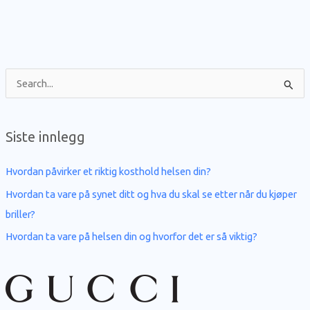
S
ø
k
Siste innlegg
e
t
Hvordan påvirker et riktig kosthold helsen din?
t
Hvordan ta vare på synet ditt og hva du skal se etter når du kjøper
e
briller?
r
Hvordan ta vare på helsen din og hvorfor det er så viktig?
: