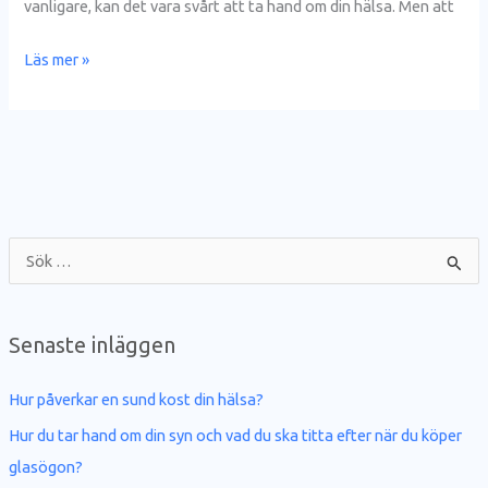
vanligare, kan det vara svårt att ta hand om din hälsa. Men att
Läs mer »
S
ö
k
Senaste inläggen
e
f
Hur påverkar en sund kost din hälsa?
t
Hur du tar hand om din syn och vad du ska titta efter när du köper
e
glasögon?
r