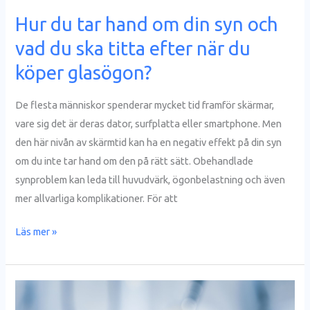
ska
Hur du tar hand om din syn och
titta
vad du ska titta efter när du
efter
när
köper glasögon?
du
köper
De flesta människor spenderar mycket tid framför skärmar,
glasögon?
vare sig det är deras dator, surfplatta eller smartphone. Men
den här nivån av skärmtid kan ha en negativ effekt på din syn
om du inte tar hand om den på rätt sätt. Obehandlade
synproblem kan leda till huvudvärk, ögonbelastning och även
mer allvarliga komplikationer. För att
Läs mer »
Hur
man