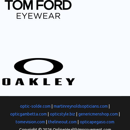
optic-solde.com
|
martinreynoldsopticians.com
|
opticgambetta.com
|
opticstyle.biz
|
genericmenshop.com
|
tomevision.com
|
thelineout.com
|
opticapegaso.com
Copyright © 2026 OnlineHealthImprovement.com