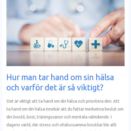
tar
hand
om
sin
hälsa
och
varför
det
är
Hur man tar hand om sin hälsa
så
och varför det är så viktigt?
viktigt?
Det är viktigt att ta hand om din hälsa och prioritera den. Att
ta hand om din hälsa innebär att du fattar medvetna beslut om
din livsstil, kost, träningsvanor och mentala välmående. I
dagens värld, där stress och ohälsosamma livsstilar blir allt