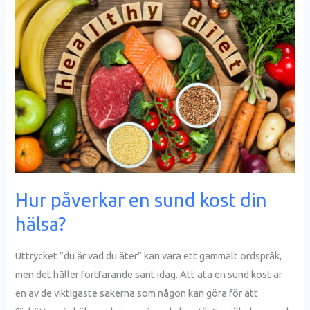
påverkar
en
sund
kost
din
hälsa?
Hur påverkar en sund kost din
hälsa?
Uttrycket ”du är vad du äter” kan vara ett gammalt ordspråk,
men det håller fortfarande sant idag. Att äta en sund kost är
en av de viktigaste sakerna som någon kan göra för att