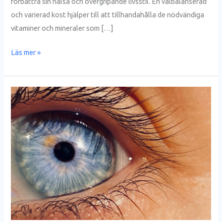
förbättra sin hälsa och övergripande livsstil. En välbalanserad
och varierad kost hjälper till att tillhandahålla de nödvändiga
vitaminer och mineraler som […]
Läs mer »
Hur
du
tar
hand
om
din
syn
och
vad
du