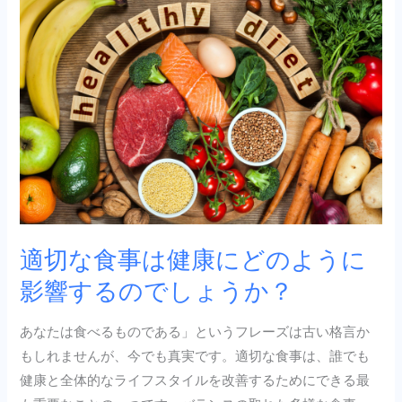
切
な
食
事
は
健
康
に
ど
の
適切な食事は健康にどのように
よ
影響するのでしょうか？
う
に
あなたは食べるものである」というフレーズは古い格言か
影
もしれませんが、今でも真実です。適切な食事は、誰でも
響
健康と全体的なライフスタイルを改善するためにできる最
す