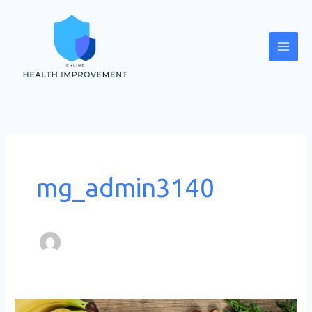
内
Mai
容
Men
を
ス
キ
ッ
プ
mg_admin3140
適