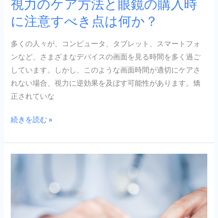
視力のケア方法と眼鏡の購入時
購
に注意すべき点は何か？
入
時
多くの人々が、コンピュータ、タブレット、スマートフォ
に
ンなど、さまざまなデバイスの画面を見る時間を多く過ご
注
しています。しかし、このような画面時間が適切にケアさ
意
れない場合、視力に逆効果を及ぼす可能性があります。矯
す
正されていな
べ
き
続きを読む »
点
は
何
健
か？
康
の
お
手