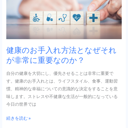
入
れ
方
法
と
な
健康のお手入れ方法となぜそれ
ぜ
が非常に重要なのか？
そ
れ
自分の健康を大切にし、優先させることは非常に重要で
が
す。健康のお手入れとは、ライフスタイル、食事、運動習
非
慣、精神的な幸福についての意識的な決定をすることを意
常
味します。ストレスや不健康な生活が一般的になっている
に
今日の世界では
重
要
続きを読む »
な
の