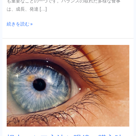
も重要なことの一つです。バランスの取れた多様な食事
る
は、成長、発達 […]
の
で
続きを読む »
し
ょ
う
視
か？
力
の
ケ
ア
方
法
と
眼
鏡
の